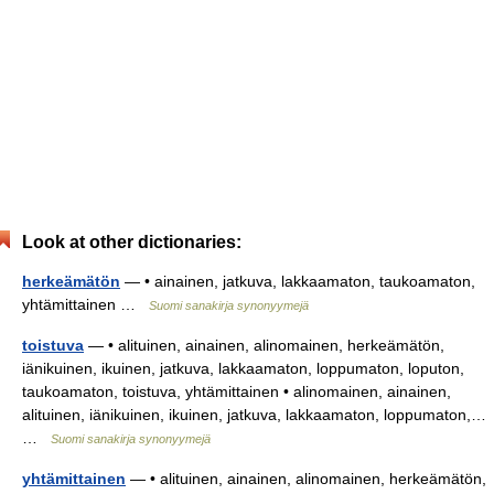
Look at other dictionaries:
herkeämätön
— • ainainen, jatkuva, lakkaamaton, taukoamaton,
yhtämittainen …
Suomi sanakirja synonyymejä
toistuva
— • alituinen, ainainen, alinomainen, herkeämätön,
iänikuinen, ikuinen, jatkuva, lakkaamaton, loppumaton, loputon,
taukoamaton, toistuva, yhtämittainen • alinomainen, ainainen,
alituinen, iänikuinen, ikuinen, jatkuva, lakkaamaton, loppumaton,…
…
Suomi sanakirja synonyymejä
yhtämittainen
— • alituinen, ainainen, alinomainen, herkeämätön,