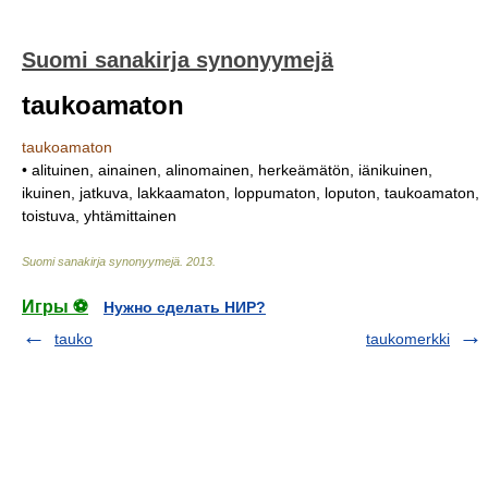
Suomi sanakirja synonyymejä
taukoamaton
taukoamaton
• alituinen, ainainen, alinomainen, herkeämätön, iänikuinen,
ikuinen, jatkuva, lakkaamaton, loppumaton, loputon, taukoamaton,
toistuva, yhtämittainen
Suomi sanakirja synonyymejä
.
2013
.
Игры ⚽
Нужно сделать НИР?
tauko
taukomerkki