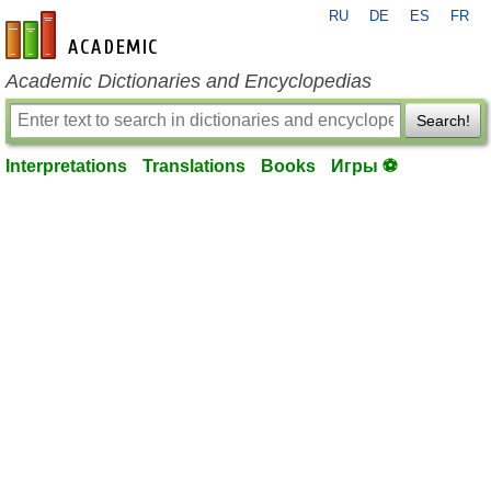
RU
DE
ES
FR
en-academic.com
Academic Dictionaries and Encyclopedias
Search!
Interpretations
Translations
Books
Игры ⚽