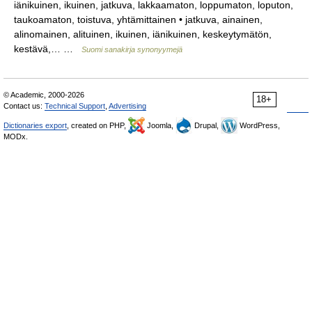
iänikuinen, ikuinen, jatkuva, lakkaamaton, loppumaton, loputon,
taukoamaton, toistuva, yhtämittainen • jatkuva, ainainen,
alinomainen, alituinen, ikuinen, iänikuinen, keskeytymätön,
kestävä,… …
Suomi sanakirja synonyymejä
© Academic, 2000-2026
18+
Contact us:
Technical Support
,
Advertising
Dictionaries export
, created on PHP,
Joomla,
Drupal,
WordPress,
MODx.